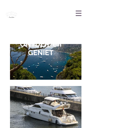
Princess
Claudia
ONTDEK en
GENIET